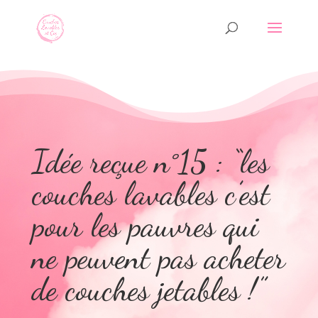
Idée reçue n°15 : “les
couches lavables c’est
pour les pauvres qui
ne peuvent pas acheter
de couches jetables !”